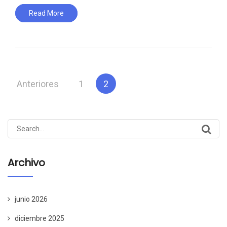
Read More
Paginación
Anteriores
1
2
de
entradas
Search
for:
Archivo
junio 2026
diciembre 2025